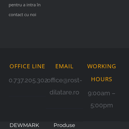
pentru a intra în
contact cu noi
OFFICE LINE
EMAIL
WORKING
HOURS
0.737.205.302
office@rost-
dilatare.ro
9:00am –
5:00pm
DEWMARK
Produse