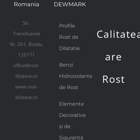
Romania
DEWMARK
Str.
Profile
Calitate
Transilvaniei
Rost de
Nr. 201, Buzău,
Dilatatie
are
120171
Benzi
office@rost-
Rost
dilatare.ro
Hidroizolante
www.rost-
de Rost
dilatare.ro
Elemente
Decorative
și de
Siguranță