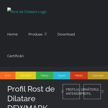
Skip
to
content
Home
Produse
Download
Certificări
Wall
Standard
Heavy
Hydro
Metall
Concrete
Profil Rost de
PROFILUL
URMĂTORUL
ANTERIOR
PROFIL
Dilatare