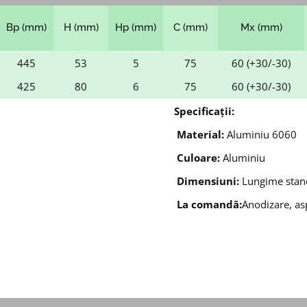
Bp (mm)
H (mm)
Hp (mm)
C (mm)
Mx (mm)
445
53
5
75
60 (+30/-30)
425
80
6
75
60 (+30/-30)
Specificații:
Material:
Aluminiu 6060
Culoare:
Aluminiu
Dimensiuni:
Lungime stand
La comandă:
Anodizare, asp