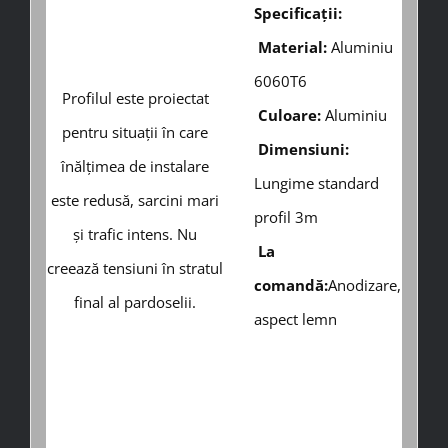
Specificații:
Material:
Aluminiu
6060T6
Profilul este proiectat
Culoare:
Aluminiu
pentru situații în care
Dimensiuni:
înălțimea de instalare
Lungime standard
este redusă, sarcini mari
profil 3m
și trafic intens. Nu
La
creează tensiuni în stratul
comandă:
Anodizare,
final al pardoselii.
aspect lemn