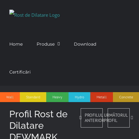
Skip
to
content
Home
Produse
Download
Certificări
Wall
Standard
Heavy
Hydro
Metall
Concrete
Profil Rost de
PROFILUL
URMĂTORUL
ANTERIOR
PROFIL
Dilatare
DEWMARK