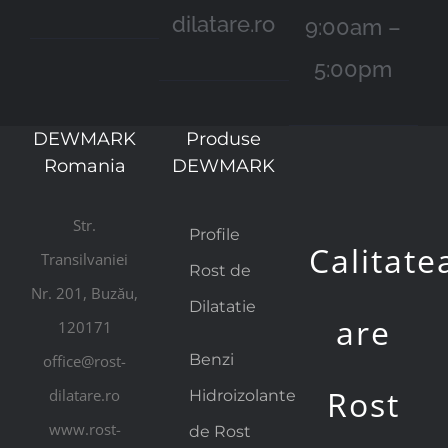
dilatare.ro
9:00am –
5:00pm
DEWMARK
Produse
Romania
DEWMARK
Str.
Profile
Calitate
Transilvaniei
Rost de
Nr. 201, Buzău,
Dilatatie
are
120171
Benzi
office@rost-
Rost
dilatare.ro
Hidroizolante
www.rost-
de Rost