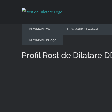
Skip
to
content
DEWMARK Wall
DEWMARK Standard
DEWMARK Bridge
Profil Rost de Dilatar