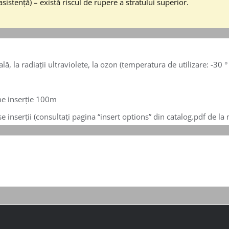
istență) – există riscul de rupere a stratului superior.
, la radiații ultraviolete, la ozon (temperatura de utilizare: -30 °
me inserție 100m
se inserții (consultați pagina “insert options” din catalog.pdf de 