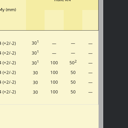
My (mm)
1
30
—
4 (+2/-2)
—
—
1
—
4 (+2/-2)
30
—
—
2
1
4 (+2/-2)
100
50
—
30
4 (+2/-2)
100
50
—
30
4 (+2/-2)
100
50
—
30
4 (+2/-2)
100
50
—
30