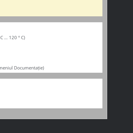
 C … 120 ° C)
la meniul Documentație)