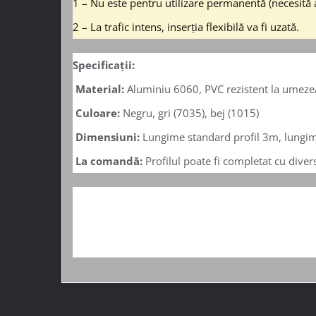
1 – Nu este pentru utilizare permanentă (necesită as
2 – La trafic intens, inserția flexibilă va fi uzată.
Specificații:
Material:
Aluminiu 6060, PVC rezistent la umezeală
Culoare:
Negru, gri (7035), bej (1015)
Dimensiuni:
Lungime standard profil 3m, lungi
La comandă:
Profilul poate fi completat cu diver