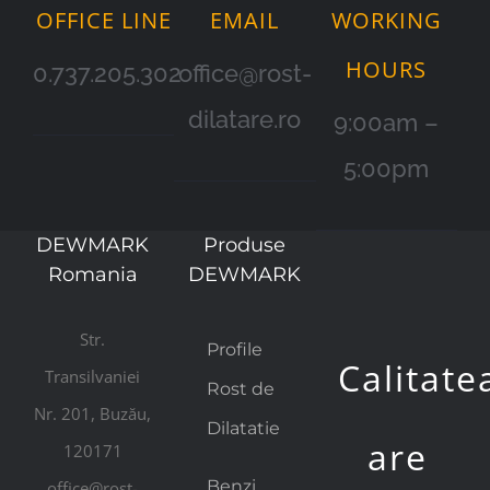
OFFICE LINE
EMAIL
WORKING
HOURS
0.737.205.302
office@rost-
dilatare.ro
9:00am –
5:00pm
DEWMARK
Produse
Romania
DEWMARK
Str.
Profile
Calitate
Transilvaniei
Rost de
Nr. 201, Buzău,
Dilatatie
are
120171
Benzi
office@rost-