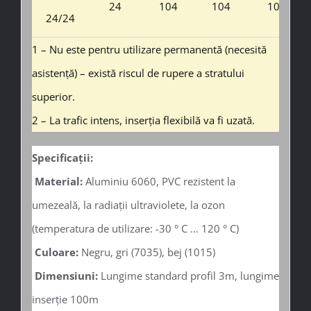
24
104
104
10
24/24
1 – Nu este pentru utilizare permanentă (necesită
asistență) – există riscul de rupere a stratului
superior.
2 – La trafic intens, inserția flexibilă va fi uzată.
Specificații:
Material:
Aluminiu 6060, PVC rezistent la
umezeală, la radiații ultraviolete, la ozon
(temperatura de utilizare: -30 ° C … 120 ° C)
Culoare:
Negru, gri (7035), bej (1015)
Dimensiuni:
Lungime standard profil 3m, lungime
inserție 100m