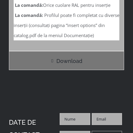
La comandă:
Orice cuolare RAL pentru inserție
La comandă:
Profilul poate fi completat cu diverse
inserții (consultați pagina “insert options” din
catalog.pdf de la meniul Documentație)
Download
DATE DE