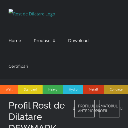
Skip
to
content
Home
Produse
Download
Certificări
Wall
Standard
Heavy
Hydro
Metall
Concrete
Profil Rost de
PROFILUL
URMĂTORUL
ANTERIOR
PROFIL
Dilatare