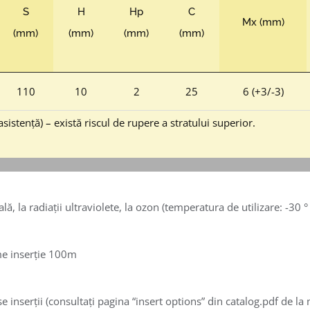
S
H
Hp
C
Mx (mm)
(mm)
(mm)
(mm)
(mm)
110
10
2
25
6 (+3/-3)
istență) – există riscul de rupere a stratului superior.
, la radiații ultraviolete, la ozon (temperatura de utilizare: -30 °
me inserție 100m
se inserții (consultați pagina “insert options” din catalog.pdf de 