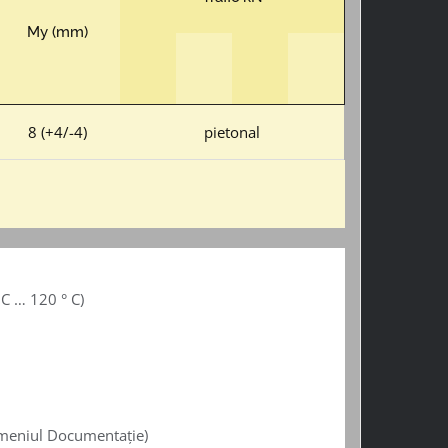
My (mm)
8 (+4/-4)
pietonal
 C … 120 ° C)
la meniul Documentație)