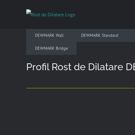
Skip
to
content
DEWMARK Wall
DEWMARK Standard
DEWMARK Bridge
Profil Rost de Dilatar