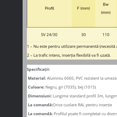
Bw
Profil
F (mm)
(mm)
SV 24/30
30
110
1 – Nu este pentru utilizare permanentă (necesită as
2 – La trafic intens, inserția flexibilă va fi uzată.
Specificații:
Material:
Aluminiu 6060, PVC rezistent la umezeală
Culoare:
Negru, gri (7035), bej (1015)
Dimensiuni:
Lungime standard profil 3m, lungi
La comandă:
Orice cuolare RAL pentru inserție
La comandă:
Profilul poate fi completat cu diver