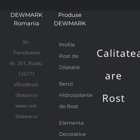
DEWMARK
Produse
Romania
DEWMARK
Str.
Profile
Calitate
Transilvaniei
Rost de
Nr. 201, Buzău,
Dilatatie
are
120171
Benzi
office@rost-
Rost
dilatare.ro
Hidroizolante
www.rost-
de Rost
dilatare.ro
Elemente
Decorative