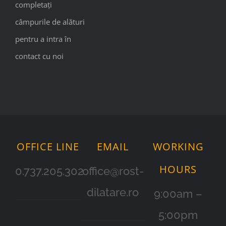
completați
câmpurile de alături
pentru a intra în
contact cu noi
OFFICE LINE
EMAIL
WORKING
HOURS
0.737.205.302
office@rost-
dilatare.ro
9:00am –
5:00pm