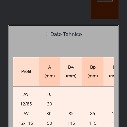
Date Tehnice
A
Bw
Bp
H
Profil
(mm)
(mm)
(mm)
(mm)
AV
10-
12/85
30
AV
30-
85
85
10
12/115
50
115
115
10