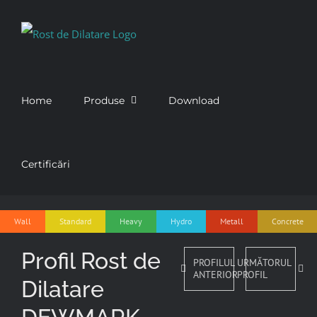
Skip
to
content
Home
Produse
Download
Certificări
Wall
Standard
Heavy
Hydro
Metall
Concrete
Profil Rost de
PROFILUL
URMĂTORUL
ANTERIOR
PROFIL
Dilatare