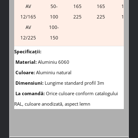
AV
50-
165
165
10
12/165
100
225
225
10
AV
100-
12/225
150
Specificații:
Material:
Aluminiu 6060
Culoare:
Aluminiu natural
Dimensiuni:
Lungime standard profil 3m
La comandă:
Orice culoare conform catalogului
RAL, culoare anodizată, aspect lemn